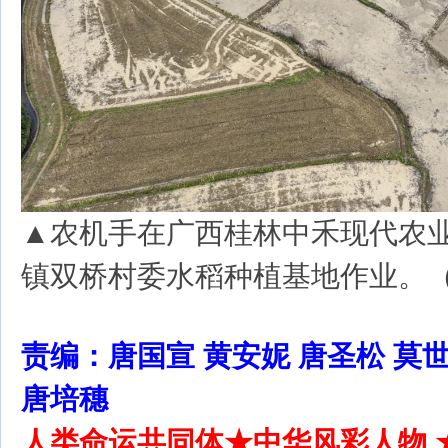
▲农机手在广西桂林中禾现代农
镇双桥村委水稻种植基地作业。
责编：唐国宣 黄安妮 唐圣松 莫世
唐培穗
人类命运共同体★中华风彩人物 