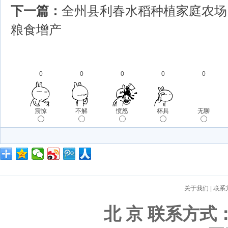
下一篇：
全州县利春水稻种植家庭农场
粮食增产
0
0
0
0
0
震惊
不解
愤怒
杯具
无聊
关于我们
|
联系
北 京 联系方式