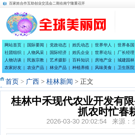
全球百家姓研究组委会今日正式成立！
平陆运河上河图总体发展规划
唐国宣采访奥运会冠军唐灵生
八桂孔雀宴 在南宁隆重开业
唐国宣采访广西辉耀文化传播公司绚丽艺术总团长王惠兰
中国专家评审团主席唐国宣采访广西徐七二童事局主席蒋炳
广西退役军人刘戈同志的团队部分人员揭密
网站首页
|
国际要闻
|
党政动态
|
姓氏动态
|
世界华人
|
世界各国
唐国宣采访健康家氧舱智慧生活馆总经理刘珈吟
社团组织
|
人物风采
|
国际经济
|
姓氏企业
|
世界论坛
|
厂长经理
广西八一退役军人文工团：为乡村经济发展赋能
人物访谈
|
民族宗教
|
艺术摄影
|
百科知识
|
房地产业
|
城建园林
百家姓合作互助创业交流会二期在南宁隆重召开
农家好友
|
农业产品
|
林业产品
|
种植养殖
|
风味美食
|
卫生医院
首页
>
广西
>
桂林新闻
> 正文
桂林中禾现代农业开发有限
抓农时忙春
2026-03-30 20:02:54 来源：