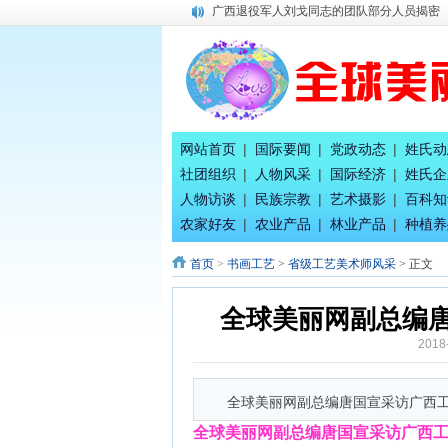
广西退役军人刘戈同志的团队部分人员揭密
唐国宣采访健康家氧舱智慧生活馆总经理刘
广西八一退役军人文工团：为乡村经济发展
百家姓合作互助创业交流会二期在南宁隆重
全球百家姓研究组委会今日正式成立！
平陆运河上河图总体发展规划
唐国宣采访奥运会冠军唐灵生
网站首页
|
国际要闻
|
党政动态
|
姓氏动
八桂孔雀宴 在南宁隆重开业
社团组织
|
人物风采
|
国际经济
|
姓氏企
唐国宣采访广西辉耀文化传播公司绚丽艺术
人物访谈
|
民族宗教
|
艺术摄影
|
百科知
中国专家评审团主席唐国宣采访广西徐七二
农家好友
|
农业产品
|
林业产品
|
种植养
首页
>
书画工艺
>
省级工艺美术师风采
> 正文
全球美丽网副总编
2018
全球美丽网副总编唐国宣采访广西
全球美丽网副总编唐国宣采访广西