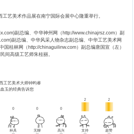
7，2018广西工艺美术作品展在南宁国际会展中心隆重举行。
dbjx.com)副总编、中华神州网（http://www.chinajrsz.com）副
azhcpw.com)副总编、中华风采人物杂志副总编、中华工艺美术网
编、中国桂林网（http://chinaguilinw.com）副总编唐国宣（左）
西民间高级工艺师朱桂丽。
西工艺美术大师钟昀睿
鸡血玉的经典告诉您
2
2
0
0
0
杯具
无聊
高兴
支持
超赞