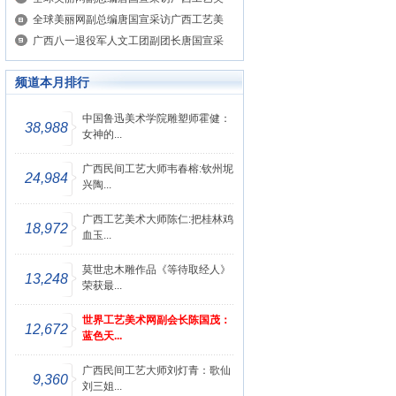
全球美丽网副总编唐国宣采访广西工艺美
广西八一退役军人文工团副团长唐国宣采
频道本月排行
中国鲁迅美术学院雕塑师霍健：
38,988
女神的...
广西民间工艺大师韦春榕:钦州坭
24,984
兴陶...
广西工艺美术大师陈仁:把桂林鸡
18,972
血玉...
莫世忠木雕作品《等待取经人》
13,248
荣获最...
世界工艺美术网副会长陈国茂：
12,672
蓝色天...
广西民间工艺大师刘灯青：歌仙
9,360
刘三姐...