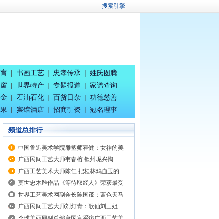
搜索引擎
教育
|
书画工艺
|
忠孝传承
|
姓氏图腾
之窗
|
世界特产
|
专题报道
|
家谱查询
五金
|
石油石化
|
百货日杂
|
功德慈善
成果
|
宾馆酒店
|
招商引资
|
冠名理事
频道总排行
中国鲁迅美术学院雕塑师霍健：女神的美
广西民间工艺大师韦春榕:钦州坭兴陶
广西工艺美术大师陈仁:把桂林鸡血玉的
莫世忠木雕作品《等待取经人》荣获最受
世界工艺美术网副会长陈国茂：蓝色天马
广西民间工艺大师刘灯青：歌仙刘三姐
全球美丽网副总编唐国宣采访广西工艺美