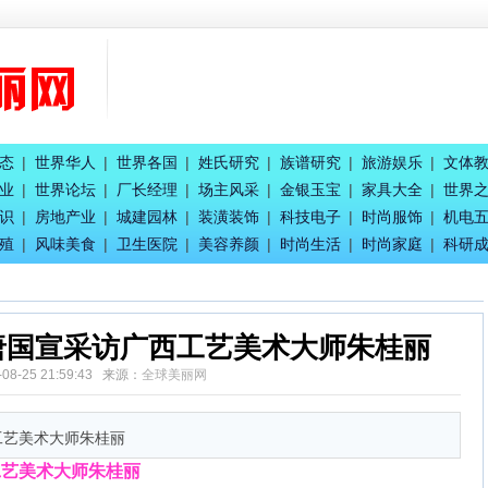
珈吟
赋能
召开
态
|
世界华人
|
世界各国
|
姓氏研究
|
族谱研究
|
旅游娱乐
|
文体
业
|
世界论坛
|
厂长经理
|
场主风采
|
金银玉宝
|
家具大全
|
世界
总团长王惠兰
识
|
房地产业
|
城建园林
|
装潢装饰
|
科技电子
|
时尚服饰
|
机电
童事局主席蒋炳
殖
|
风味美食
|
卫生医院
|
美容养颜
|
时尚生活
|
时尚家庭
|
科研
唐国宣采访广西工艺美术大师朱桂丽
-08-25 21:59:43 来源：
全球美丽网
工艺美术大师朱桂丽
工艺美术大师朱桂丽