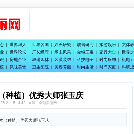
珈吟
赋能
召开
态
|
世界华人
|
世界各国
|
姓氏研究
|
族谱研究
|
旅游娱乐
|
文体
业
|
世界论坛
|
厂长经理
|
场主风采
|
金银玉宝
|
家具大全
|
世界
总团长王惠兰
识
|
房地产业
|
城建园林
|
装潢装饰
|
科技电子
|
时尚服饰
|
机电
童事局主席蒋炳
殖
|
风味美食
|
卫生医院
|
美容养颜
|
时尚生活
|
时尚家庭
|
科研
（种植）优秀大师张玉庆
-05-21 15:14:42 来源：
全球美丽网
艺术（种植）优秀大师张玉庆