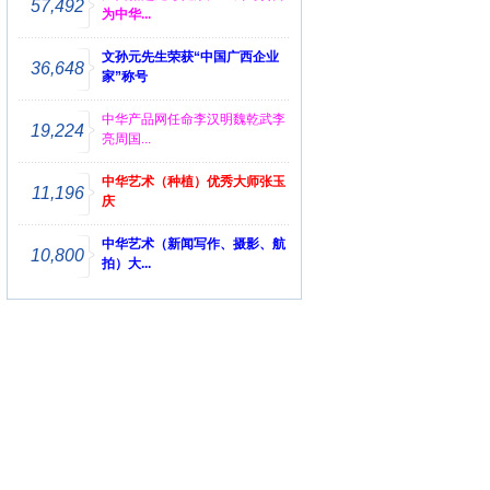
57,492
为中华...
文孙元先生荣获“中国广西企业
36,648
家”称号
中华产品网任命李汉明魏乾武李
19,224
亮周国...
中华艺术（种植）优秀大师张玉
11,196
庆
中华艺术（新闻写作、摄影、航
10,800
拍）大...