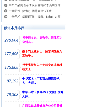
中华产品网任命李汉明魏乾武李亮周国伟
中华艺术（种植）优秀大师张玉庆
中华艺术（新闻写作、摄影、航拍）大师
频道本月排行
授予熊友忠、唐数春、熊亚军为
278,604
全州县...
授予刘玉兰女士、解东明先生为
177,696
五味子...
授予张跃红先生为武安市连翘种
175,608
植大王
中华艺术（广西苗族织锦传承
87,192
人）大师...
中华艺术（膳食-粽子文化）优秀
79,308
大师...
广西骆越龙母健康产业公司晋升