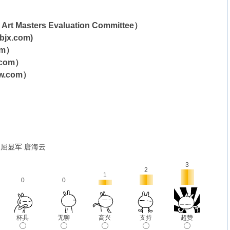
asters Evaluation Committee）
dbjx.com)
om）
jrsz.com）
w.com）
屈显军 唐海云
3
2
1
0
0
杯具
无聊
高兴
支持
超赞