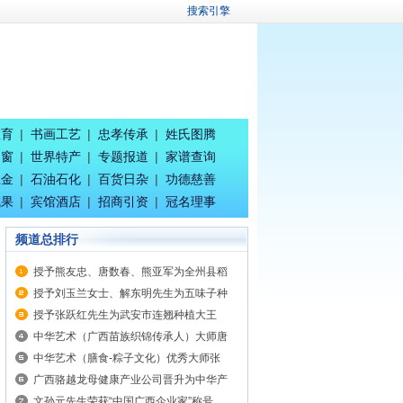
搜索引擎
教育
|
书画工艺
|
忠孝传承
|
姓氏图腾
之窗
|
世界特产
|
专题报道
|
家谱查询
五金
|
石油石化
|
百货日杂
|
功德慈善
成果
|
宾馆酒店
|
招商引资
|
冠名理事
频道总排行
授予熊友忠、唐数春、熊亚军为全州县稻
授予刘玉兰女士、解东明先生为五味子种
授予张跃红先生为武安市连翘种植大王
中华艺术（广西苗族织锦传承人）大师唐
中华艺术（膳食-粽子文化）优秀大师张
广西骆越龙母健康产业公司晋升为中华产
文孙元先生荣获“中国广西企业家”称号