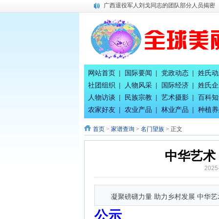
广西退役军人刘戈同志的团队部分人员揭密
唐国宣采访健康家氧舱智慧生活馆总经理刘
广西八一退役军人文工团：为乡村经济发展
百家姓合作互助创业交流会二期在南宁隆重
全球百家姓研究组委会今日正式成立！
平陆运河上河图总体发展规划
唐国宣采访奥运会冠军唐灵生
网站首页
|
国际要闻
|
党政动态
|
姓氏动
八桂孔雀宴 在南宁隆重开业
社团组织
|
人物风采
|
国际经济
|
姓氏企
唐国宣采访广西辉耀文化传播公司绚丽艺术
人物访谈
|
民族宗教
|
艺术摄影
|
百科知
中国专家评审团主席唐国宣采访广西徐七二
农家好友
|
农业产品
|
林业产品
|
种植养
首页
>
家谱查询
>
名门望族
> 正文
中华艺术
2025
凝聚磅礴力量 助力乡村发展 中华
公示