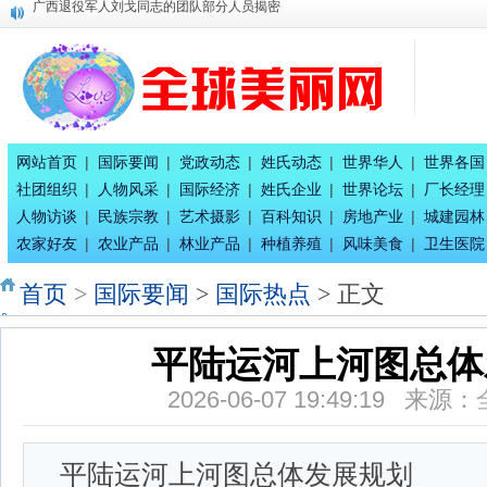
唐国宣采访健康家氧舱智慧生活馆总经理刘珈吟
广西八一退役军人文工团：为乡村经济发展赋能
百家姓合作互助创业交流会二期在南宁隆重召开
全球百家姓研究组委会今日正式成立！
平陆运河上河图总体发展规划
唐国宣采访奥运会冠军唐灵生
八桂孔雀宴 在南宁隆重开业
网站首页
|
国际要闻
|
党政动态
|
姓氏动态
|
世界华人
|
世界各国
唐国宣采访广西辉耀文化传播公司绚丽艺术总团长王惠兰
社团组织
|
人物风采
|
国际经济
|
姓氏企业
|
世界论坛
|
厂长经理
中国专家评审团主席唐国宣采访广西徐七二童事局主席蒋炳
人物访谈
|
民族宗教
|
艺术摄影
|
百科知识
|
房地产业
|
城建园林
广西退役军人刘戈同志的团队部分人员揭密
农家好友
|
农业产品
|
林业产品
|
种植养殖
|
风味美食
|
卫生医院
首页
>
国际要闻
>
国际热点
> 正文
平陆运河上河图总体
2026-06-07 19:49:19 来源：
平陆运河上河图总体发展规划