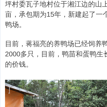
坪村委瓦子地村位于湘江边的山上
亩，承包期为15年，新建起了一个
鸭场。
目前，蒋福亮的养鸭场已经饲养鸭
2000多只，目前，鸭苗和蛋鸭
的价钱。