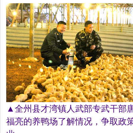
▲全州县才湾镇人武部专武干部
福亮的养鸭场了解情况，争取政