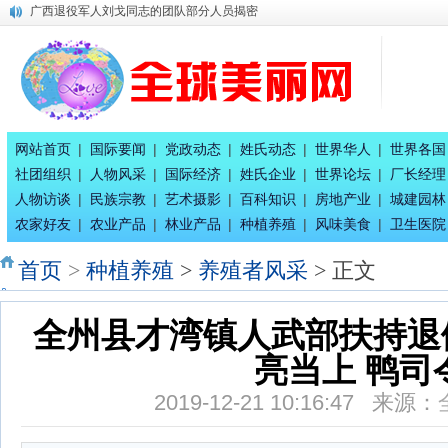
广西退役军人刘戈同志的团队部分人员揭密
唐国宣采访健康家氧舱智慧生活馆总经理刘珈吟
广西八一退役军人文工团：为乡村经济发展赋能
百家姓合作互助创业交流会二期在南宁隆重召开
全球百家姓研究组委会今日正式成立！
平陆运河上河图总体发展规划
唐国宣采访奥运会冠军唐灵生
网站首页
|
国际要闻
|
党政动态
|
姓氏动态
|
世界华人
|
世界各国
八桂孔雀宴 在南宁隆重开业
社团组织
|
人物风采
|
国际经济
|
姓氏企业
|
世界论坛
|
厂长经理
唐国宣采访广西辉耀文化传播公司绚丽艺术总团长王惠兰
人物访谈
|
民族宗教
|
艺术摄影
|
百科知识
|
房地产业
|
城建园林
中国专家评审团主席唐国宣采访广西徐七二童事局主席蒋炳
农家好友
|
农业产品
|
林业产品
|
种植养殖
|
风味美食
|
卫生医院
首页
>
种植养殖
>
养殖者风采
> 正文
全州县才湾镇人武部扶持退
亮当上 鸭司
2019-12-21 10:16:47 来源：