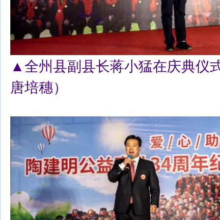
▲全州县副县长蒋小猛在庆典仪
唐培穗）