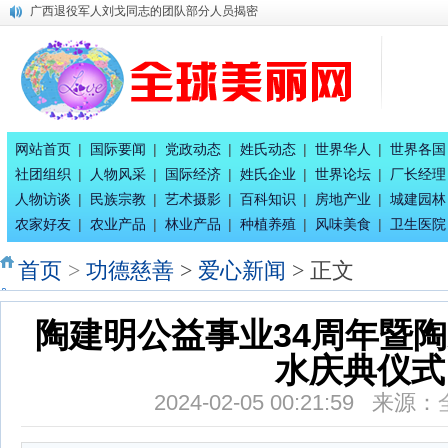
唐国宣采访健康家氧舱智慧生活馆总经理刘珈吟
广西八一退役军人文工团：为乡村经济发展赋能
百家姓合作互助创业交流会二期在南宁隆重召开
全球百家姓研究组委会今日正式成立！
平陆运河上河图总体发展规划
唐国宣采访奥运会冠军唐灵生
八桂孔雀宴 在南宁隆重开业
网站首页
|
国际要闻
|
党政动态
|
姓氏动态
|
世界华人
|
世界各国
唐国宣采访广西辉耀文化传播公司绚丽艺术总团长王惠兰
社团组织
|
人物风采
|
国际经济
|
姓氏企业
|
世界论坛
|
厂长经理
中国专家评审团主席唐国宣采访广西徐七二童事局主席蒋炳
人物访谈
|
民族宗教
|
艺术摄影
|
百科知识
|
房地产业
|
城建园林
广西退役军人刘戈同志的团队部分人员揭密
农家好友
|
农业产品
|
林业产品
|
种植养殖
|
风味美食
|
卫生医院
首页
>
功德慈善
>
爱心新闻
> 正文
陶建明公益事业34周年暨
水庆典仪式
2024-02-05 00:21:59 来源：