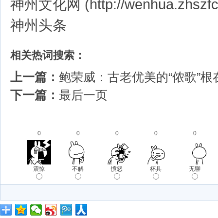
神州文化网 (http://wenhua.zhszfc
神州头条
相关热词搜索：
上一篇：
鲍荣威：古老优美的“侬歌”根
下一篇：
最后一页
0
0
0
0
0
震惊
不解
愤怒
杯具
无聊