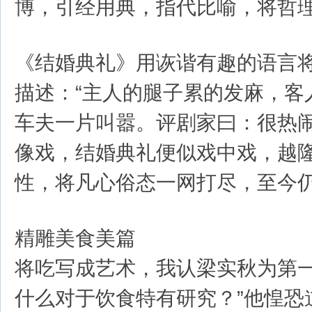
博，引经用典，指代比喻，将哲
《结婚典礼》用诙谐有趣的语言
描述：“主人的腿子累的发麻，客
车夫一片叫嚣。评剧家曰：很热闹
像戏，结婚典礼便似戏中戏，越隆
性，将凡心俗态一网打尽，至今
精雕美食美篇
将吃写成艺术，我认梁实秋为第一
什么对于饮食特有研究？”他惶恐