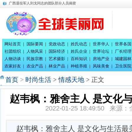
唐国宣采访健康家氧舱智慧生活馆总经理刘珈吟
广西八一退役军人文工团：为乡村经济发展赋能
百家姓合作互助创业交流会二期在南宁隆重召开
全球百家姓研究组委会今日正式成立！
平陆运河上河图总体发展规划
唐国宣采访奥运会冠军唐灵生
八桂孔雀宴 在南宁隆重开业
网站首页
|
国际要闻
|
党政动态
|
姓氏动态
|
世界华人
|
世界各国
唐国宣采访广西辉耀文化传播公司绚丽艺术总团长王惠兰
社团组织
|
人物风采
|
国际经济
|
姓氏企业
|
世界论坛
|
厂长经理
中国专家评审团主席唐国宣采访广西徐七二童事局主席蒋炳
人物访谈
|
民族宗教
|
艺术摄影
|
百科知识
|
房地产业
|
城建园林
广西退役军人刘戈同志的团队部分人员揭密
农家好友
|
农业产品
|
林业产品
|
种植养殖
|
风味美食
|
卫生医院
首页
>
时尚生活
>
情感天地
> 正文
赵韦枫：雅舍主人 是文化
2022-01-25 18:49:50 来源：
赵韦枫：雅舍主人 是文化与生活最