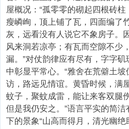
屋概况：“孤零零的砌起四根砖柱
瘦嶙峋，顶上铺了瓦，四面编了
灰，远看没有人说它不象房子。
风来洞若凉亭；有瓦而空隙不少
漏。”对仗韵律应有尽有，字字矶
中彰显平常心。“雅舍在荒僻土坡
访，路远见情谊。黄昏时候，满
蚊子，聚蚊成雷，能让来客双腿
但是我仍安之。”语言平实的简洁
下的景象“山高而得月，清光幽绝