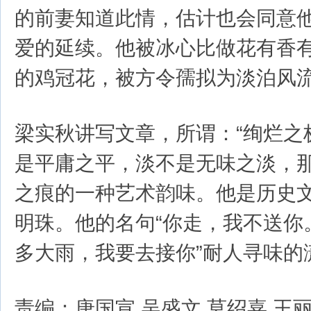
的前妻知道此情，估计也会同意
爱的延续。他被冰心比做花有香
的鸡冠花，被方令孺拟为淡泊风
梁实秋讲写文章，所谓：“绚烂之
是平庸之平，淡不是无味之淡，
之痕的一种艺术韵味。他是历史
明珠。他的名句“你走，我不送你
多大雨，我要去接你”耐人寻味的
责编：唐国宣 吴盛文 莫绍嘉 王