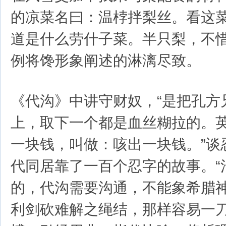
的凉菜名曰：温桲拌梨丝。看这
道是什么劳什子菜。半只梨，不
例将馋形象阐述的淋漓尽致。
《代沟》中讲守财奴，“是把孔方
上，取下一个都是血丝糊拉的。
一块钱，叫做：咳出一块钱。”谈
代同居靠了一百个忍字的故事。“
的，代沟需要沟通，不能象希腊
利剑砍难解之绳结，那样容易一刀